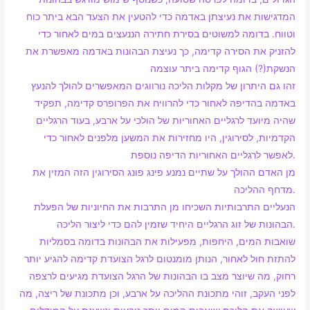
המדגישות את נעיצתן באדמה כדי להטעין את הצעד הבא ביתר כוח
וטווח. בדומה למשוטים בסירת חתירה הננעצים במים לאחור כדי
להזניק את הסירה קדימה, כך נעיצת הבהונות באדמה מאפשרת את
הנשקת(?) הגוף קדימה ביתר עוצמה
זהו גם היתרון של מקלות הליכה נורווגים המאפשרים להולך להנעץ
באדמה בהדיפה לאחור כדי להרוויח את הפרופרס קדימה, תפקיד
שהיה מיועד לרגליים האחוריות של הולכי על ארבע, בעוד הרגליים
הקדמיות, לסירוגין, היו מחזירות את המשען מלפנים לאחור כדי
לאפשר לרגליים האחוריות הדיפה נוספת.
מן האדם ההולך על שתיים נמנע פינג פונג הסירוגין הזה המזין את
מדחף ההליכה.
הנעליים התרבותיות השכיחו מן התרבות את החיוניות של הפעלת
הבהונות של זוג הרגליים היחיד שזמין להם כדי ליצור הליכה.
שואבות המים, היחפות, מפעילות את הבהונות בדומה בסמליות
להתזת חול לאחור, הנותן מומנטום לרגל הצועדת קדימה להגיע יותר
רחוק, מה שיוצר מצב בו הבהונות של הרגל הצועדת מגיעים לרצפה
לפני העקב, זוהי מתכונת ההליכה על ארבע, וכן מתכונת של ריצה, מה