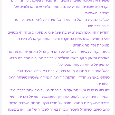
שעושה את הליכת שואבות המים יותר טבעית ונשענת על המודלים
הקדמונים שהוכיחו את יעילותם במשך מליוני שנות אבולוציה של
שכלול והשרדות.
אבל בדינמיקה הזו של הדיפת הרגל האחורית ליצירת צעד קדימה
קורה דבר מעניין.
ההדיפה הזו אינה רצופה. יש בה פינג פונג אופקי, זיג זג חזיתי מסויים.
זוהי התופעה שמדענים הסתקרנו וחקרו אותה וקראו לה הליכת
מטוטלת (קדימה אחורה)
בפזה הקצרה כששתי הרגליים על האדמה, הרגל האחורית הודפת את
האדמה ומשען הגוף בשתי הרגליים עובר קדימה, כוח ההדיפה מגיע
להשען על כריות הכפות, מטטרסל.
הרגל האחורית מתפנה מן הרצפה ועוברת באויר אל הצעד הבא.
כשהיא באמצע הדרך, וחולפת ליד רגל העמידה שעכשיו נעשתה לרגל
אחורית,
זהו רגע רגיש בו שיווי המשקל חייב להתארגן על רגל אחת בלבד. רגל
העמידה אינה יכולה לאפס את הגוף כשהמשען הוא על הכרית , היא
חייבת למשוך את המשען חזרה אל מרכז הכף, מתחת השלכת הגשר
קרוב לעקב, כשהרגל השניה עוברת באויר לשבריר של זמן, ואז במשנה