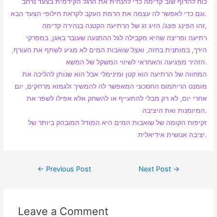
כוח להדוף שוב קדימה כדי להנחית את הרגל הקידמית בצעד נרחב
וגם כדי לאפשר לה עצמה את הרמת העקב לקראת חילופי הצעד הבא.
זהו הפינג פונג/ הזיג זג של הרתיעה הקטנה בנהירה קדימה,
רתיעה ופריצה שהיא מקבילה לגל ההתנעה שעובר באגן, במפרקי
הירך, במותנית בחזה, ואצל שואבות המים לא מגיע לשתף את העורף,
הזהיר מפגיעה והאחראי לשיווי המשקל של המשא.
המחווה של הרתיעה הוא קטן ומינימלי אבל הוא שנותן להליכה את
מומנט הריתמוס החסכוני המאפשר לה להמשיך ולגמוא מרחקים, יום
אחרי יום, לא רק מבלי להתעייף או להשחק אלא אפילו לשפר את
המיומנות ואת היציבה.
זקיפות הקומה של שואבות המים היא המודל המובהק ביותר של
יציבה אנושית אידיאלית.
←
Previous Post
Next Post
→
Leave a Comment