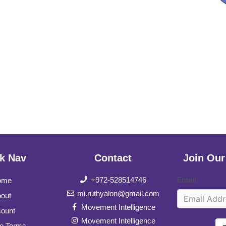
k Nav
Contact
Join Our
Email
+972-528514746
ome
mi.ruthyalon@gmail.com
out
Movement Intelligence
ount
Movement Intelligence
e Terms