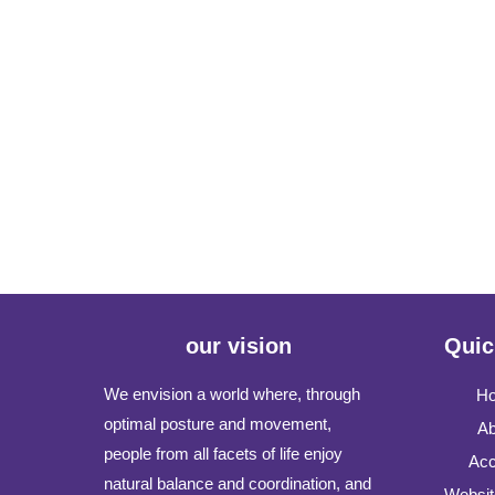
our vision
Quic
We envision a world where, through
H
optimal posture and movement,
Ab
people from all facets of life enjoy
Acc
natural balance and coordination, and
Websit