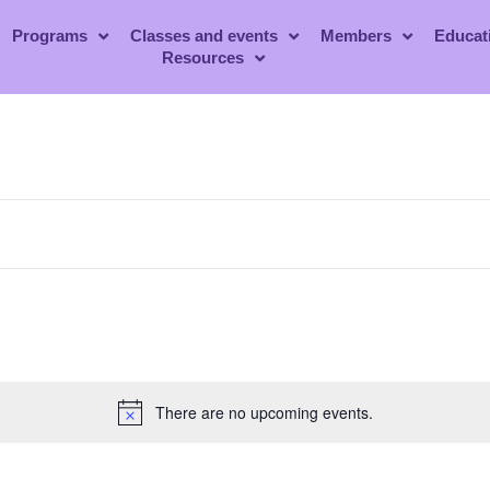
Programs
Classes and events
Members
Educat
Resources
There are no upcoming events.