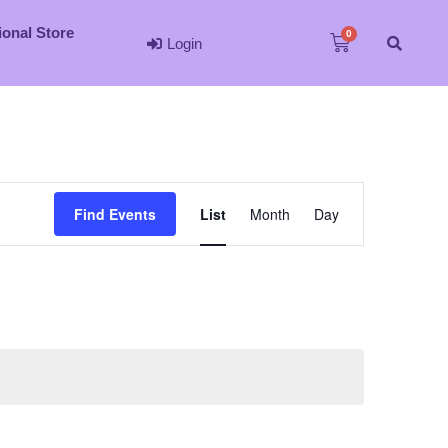
ional Store
Login
Event
Find Events
List
Month
Day
Views
Navigation