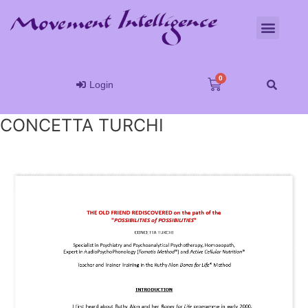
Login
CONCETTA TURCHI